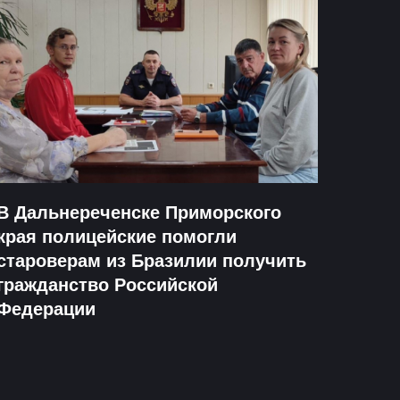
В Дальнереченске Приморского
края полицейские помогли
староверам из Бразилии получить
гражданство Российской
Федерации