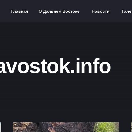
Главная
О Дальнем Востоке
Новости
Гале
vostok.info