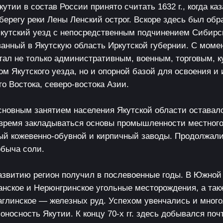
утии в состав России принято считать 1632 г., когда каз
берегу реки Лены Ленский острог. Вскоре здесь был обр
кутский уезд с непосредственным подчинением Сибирск
анный в Якутскую область Иркутской губернии. С момен
тал не только административным, военным, торговым, 
м Якутского уезда, но и опорной базой для освоения и
о Востока, северо-востока Азии.
сновным занятием населения Якутской области оставал
е время закладываться основы промышленности местного
й кожевенно-обувной и кирпичный заводы. Продолжал
обыча соли.
азвитию регион получил в послевоенные годы. В Южной
нское и Нерюнгринское угольные месторождения, а так
аглинское — железных руд. Успехом увенчались и мног
оносность Якутии. К концу 70-х гг. здесь добывался поч