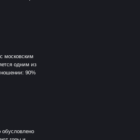
 с московским
яется одним из
тношении: 90%
о обусловлено
ают горы и