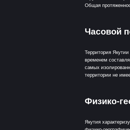
Общая протяженнос
Часовой п
Территория Якутии 
временем составляе
самых изолированн
территории не имее
Физико-ге
Якутия характериз
физико-географиче