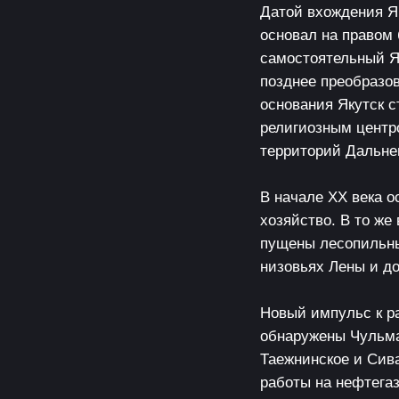
Датой вхождения Як
основал на правом 
самостоятельный Я
позднее преобразов
основания Якутск с
религиозным центро
территорий Дальнег
В начале XX века о
хозяйство. В то ж
пущены лесопильны
низовьях Лены и д
Новый импульс к р
обнаружены Чульма
Таежнинское и Сив
работы на нефтегаз