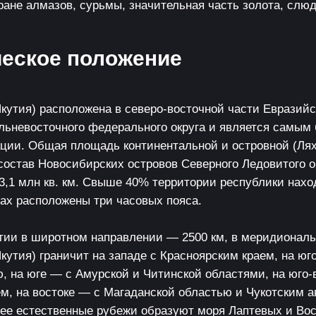
ане алмазов, сурьмы, значительная часть золота, слюд
еское положение
кутия) расположена в северо-восточной части Евразийс
альневосточного федерального округа и является самы
ции. Общая площадь континентальной и островной (Лях
состав Новосибирских островов Северного Ледовитого о
 3,1 млн кв. км. Свыше 40% территории республики нах
лах расположены три часовых пояса.
тии в широтном направлении — 2500 км, в меридиональ
кутия) граничит на западе с Красноярским краем, на юг
, на юге — с Амурской и Читинской областями, на юго-
ем, на востоке — с Магаданской областью и Чукотским 
 ее естественные рубежи образуют моря Лаптевых и Во