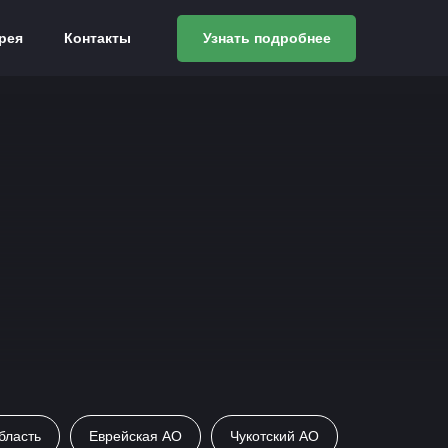
рея
Контакты
Узнать подробнее
бласть
Еврейская АО
Чукотский АО