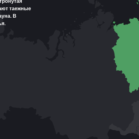
етронутая
ают таежные
ауна. В
я.