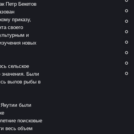
ак Петр Бекетов
азован
ому приказу,
та своего
культурным и
 изучения новых
ось сельское
 значения. Были
ись вылов рыбы в
 Якутии были
же
олетние поисковые
ти весь объем