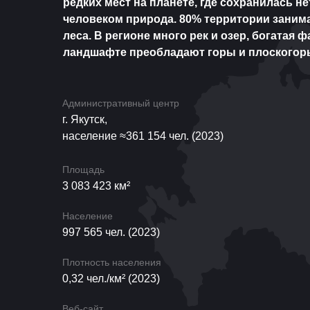
редких мест на планете, где сохранилась н
человеком природа. 80% территории заним
леса. В регионе много рек и озер, богатая ф
ландшафте преобладают горы и плоскогорь
Административный центр
г. Якутск,
население ≈361 154 чел. (2023)
Площадь
3 083 423 км²
Население
997 565 чел. (2023)
Плотность населения
0,32 чел./км² (2023)
Веб-сайт