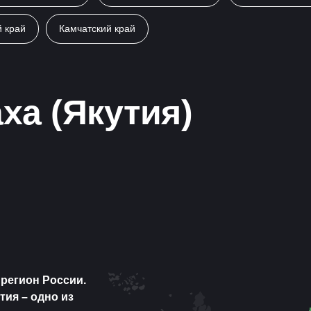
й край
Камчатский край
ха (Якутия)
 регион России.
тия – одно из