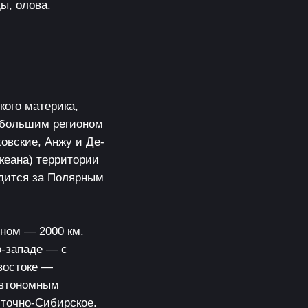
ы, олова.
кого материка,
м большим регионом
овские, Анжу и Де-
кеана) территории
одится за Полярным
ном — 2000 км.
о-западе — с
востоке —
автономным
сточно-Сибирское.